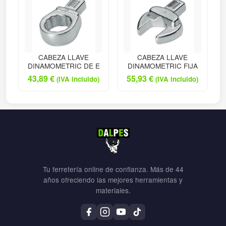
CABEZA LLAVE
CABEZA LLAVE
DINAMOMETRIC DE E
DINAMOMETRIC FIJA
43,89
€
55,93
€
(IVA incluido)
(IVA incluido)
Tu ferretería online de confianza. Más de 44
años ofreciendo las mejores herramientas y
materiales.