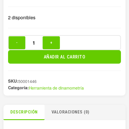
2 disponibles
-
+
CABEZA
LLAVE
AÑADIR AL CARRITO
DINAMOMETRIC
DE
E
SKU:
50001446
cantidad
Categoría:
Herramienta de dinamometría
DESCRIPCIÓN
VALORACIONES (0)