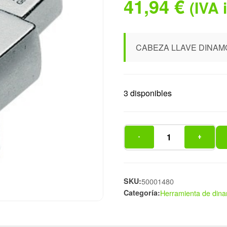
41,94
€
(IVA 
CABEZA LLAVE DINAM
3 disponibles
-
+
CABEZA
LLAVE
DINAMOMETRIC
CUAD
SKU:
50001480
Categoría:
Herramienta de din
cantidad