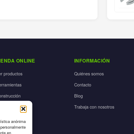
IENDA ONLINE
INFORMACIÓN
er productos
Quiénes somos
erramientas
Contacto
onstrucción
Blog
rdín
Trabaja con nosotros
ectricidad
dística anónima
n personalmente
ente en