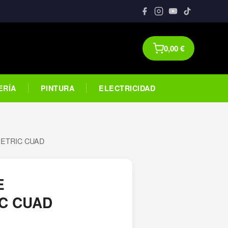
0,00
€
ERÍA
PINTURA
ELECTRICIDAD
ETRIC CUAD
E
C CUAD