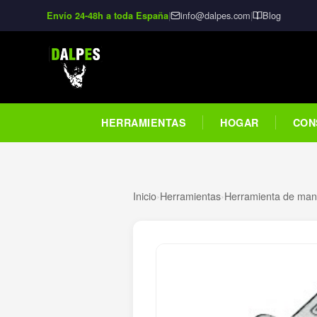
|
info@dalpes.com
|
Blog
Envío 24-48h a toda España
HERRAMIENTAS
HOGAR
CON
Inicio
›
Herramientas
›
Herramienta de man