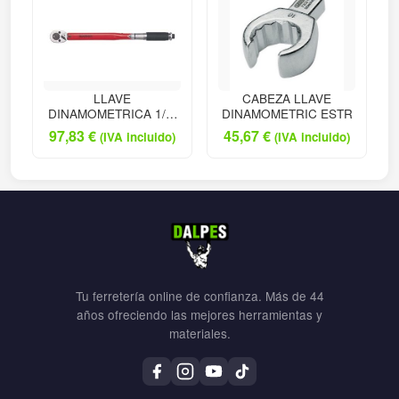
LLAVE
CABEZA LLAVE
DINAMOMETRICA 1/2"
DINAMOMETRIC ESTR
40-21
97,83
€
45,67
€
(IVA incluido)
(IVA incluido)
Tu ferretería online de confianza. Más de 44
años ofreciendo las mejores herramientas y
materiales.