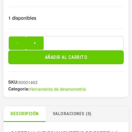
1 disponibles
-
+
CABEZA
LLAVE
AÑADIR AL CARRITO
DINAMOMETRIC
DE
E
SKU:
50001463
cantidad
Categoría:
Herramienta de dinamometría
DESCRIPCIÓN
VALORACIONES (0)