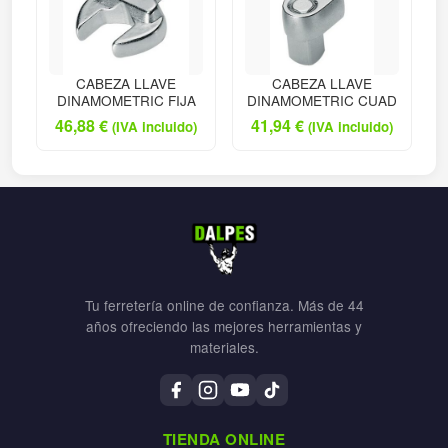
CABEZA LLAVE
CABEZA LLAVE
DINAMOMETRIC FIJA
DINAMOMETRIC CUAD
46,88
€
41,94
€
(IVA incluido)
(IVA incluido)
Tu ferretería online de confianza. Más de 44
años ofreciendo las mejores herramientas y
materiales.
TIENDA ONLINE