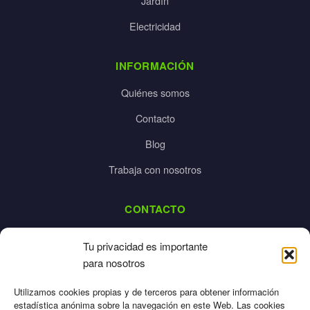
Jardín
Electricidad
INFORMACIÓN
Quiénes somos
Contacto
Blog
Trabaja con nosotros
CONTACTO
dalpes@dalpes.com
Tu privacidad es importante
925 532 213
para nosotros
L-V: 8:00-14:00 / 16:00-20:00
Utilizamos cookies propias y de terceros para obtener información
estadística anónima sobre la navegación en este Web. Las cookies