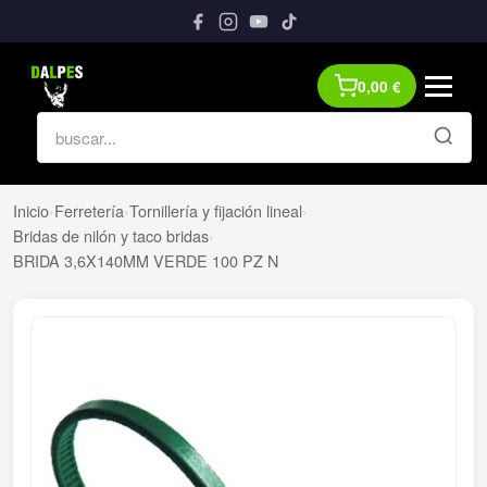
0,00
€
Inicio
›
Ferretería
›
Tornillería y fijación lineal
›
Bridas de nilón y taco bridas
›
BRIDA 3,6X140MM VERDE 100 PZ N