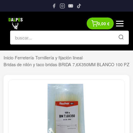
0,00
€
Inicio
›
Ferretería
›
Tornillería y fijación lineal
›
Bridas de nilón y taco bridas
›
BRIDA 7,6X350MM BLANCO 100 PZ