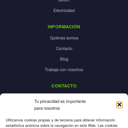
Electricidad
INFORMACIÓN
Quiénes somos
Contacto
Blog
Trabaja con nosotros
CONTACTO
dalpes@dalpes.com
Tu privacidad es importante
925 532 213
para nosotros
L-V: 8:00-14:00 / 16:00-20:00
Utilizamos cookies propias y de terceros para obtener información
estadística anónima sobre la navegación en este Web. Las cookies