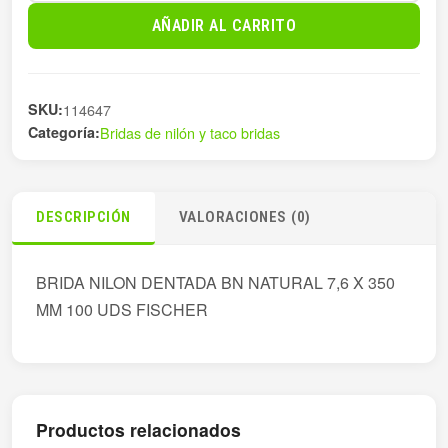
7,6X350MM
AÑADIR AL CARRITO
BLANCO
100
PZ
SKU:
114647
cantidad
Categoría:
Bridas de nilón y taco bridas
DESCRIPCIÓN
VALORACIONES (0)
BRIDA NILON DENTADA BN NATURAL 7,6 X 350
MM 100 UDS FISCHER
Productos relacionados