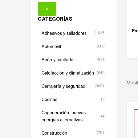
×
CATEGORÍAS
Ex
Adhesivos y selladores
(1015)
Automóvil
(288)
Baño y sanitario
(611)
Calefacción y climatización
(640)
Most
Cerrajería y seguridad
(3031)
Cocinas
(7)
Cogeneración, nuevas
(4)
energías alternativas
Construcción
(791)