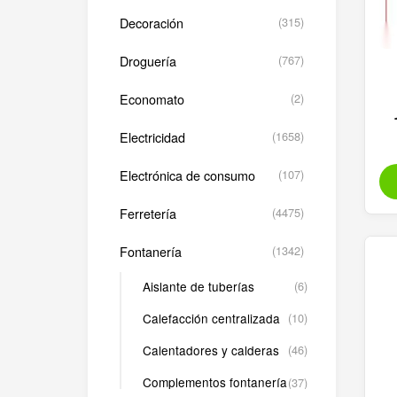
Decoración
(315)
Droguería
(767)
Economato
(2)
Electricidad
(1658)
Electrónica de consumo
(107)
Ferretería
(4475)
Fontanería
(1342)
Aislante de tuberías
(6)
Calefacción centralizada
(10)
Calentadores y calderas
(46)
Complementos fontanería
(37)