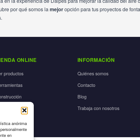
a en la experiencia de Dalpes para mejorar la calidad del aire 
ubre por qué somos la
mejor
opción para tus proyectos de fonta
.
IENDA ONLINE
INFORMACIÓN
er productos
Quiénes somos
erramientas
Contacto
onstrucción
Blog
rdín
Trabaja con nosotros
ectricidad
dística anónima
n personalmente
ente en