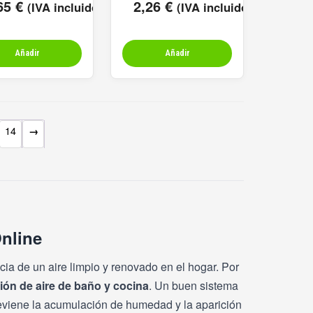
65
€
2,26
€
(IVA incluido)
(IVA incluido)
Añadir
Añadir
14
→
nline
cia de un aire limpio y renovado en el hogar. Por
ión de aire de baño y cocina
. Un buen sistema
reviene la acumulación de humedad y la aparición