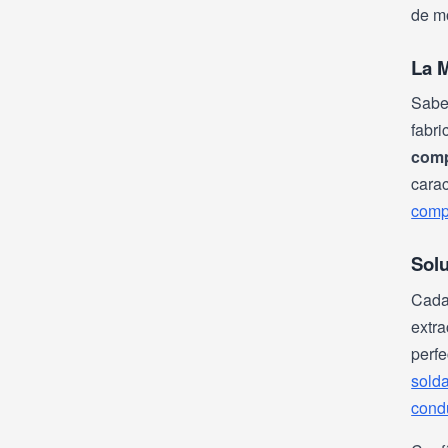
de mo
Pequeños
(513)
electrodomésticos
La M
Pintura y barnices
(2604)
Sabem
fabri
Protección y Vestuario
(1063)
comp
laboral
carac
Restos99
(1)
comp
Tableros madera
(8)
Sol
Cada
extra
perf
sold
condu