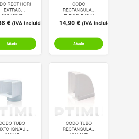
DO RECT HORI
CODO
EXTRAC
RECTANGULAR
90G150X7
FLEXIBLE IGN/
86
€
14,90
€
(IVA incluido)
(IVA incluido)
Añadir
Añadir
CODO TUBO
CODO TUBO
IXTO IGN/AUT
RECTANGULAR
90ºX15
IGN/AUT