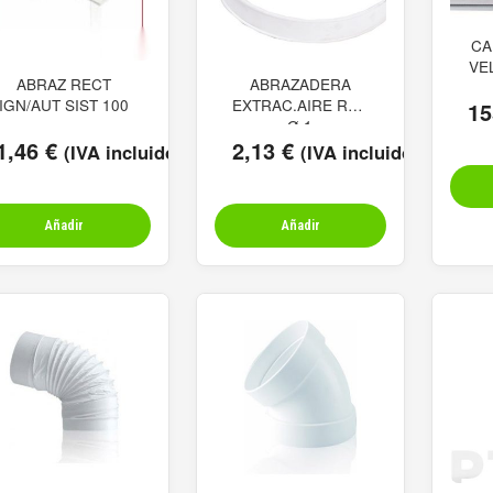
CA
VE
ABRAZ RECT
ABRAZADERA
IGN/AUT SIST 100
EXTRAC.AIRE RDA
15
Ø 1
1,46
€
2,13
€
(IVA incluido)
(IVA incluido)
Añadir
Añadir