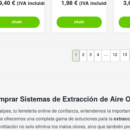
9,40
€
1,98
€
3,
(IVA incluido)
(IVA incluido)
Añadir
Añadir
…
2
3
4
12
13
1
prar Sistemas de Extracción de Aire O
lpes, tu ferretería online de confianza, entendemos la importan
, te ofrecemos una completa gama de soluciones para la
extracc
ntilación no solo elimina los malos olores, sino que también p