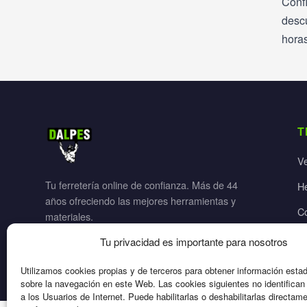
Confí
desc
horas
T
V
Tu ferretería online de confianza. Más de 44
H
años ofreciendo las mejores herramientas y
C
materiales.
Ja
Tu privacidad es importante para nosotros
El
Utilizamos cookies propias y de terceros para obtener información esta
sobre la navegación en este Web. Las cookies siguientes no identifica
a los Usuarios de Internet. Puede habilitarlas o deshabilitarlas directam