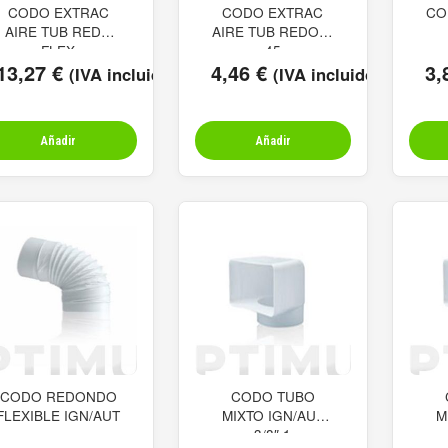
CODO EXTRAC
CODO EXTRAC
CO
AIRE TUB REDO
AIRE TUB REDO Ø
FLEX
45
13,27
€
4,46
€
3,
(IVA incluido)
(IVA incluido)
Añadir
Añadir
CODO REDONDO
CODO TUBO
FLEXIBLE IGN/AUT
MIXTO IGN/AUT
M
3/8″ 1