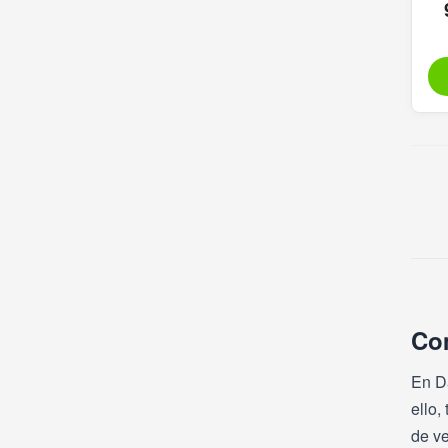
gas butano
Válvulas y grifería
(235)
técnica
Herramientas
(8925)
Iluminación vivienda, taller y
(697)
exterior
Jardín y camping
(3647)
Maquinaria
(9408)
Material tienda y etiquetaje
(22)
Com
Menaje del hogar
(3277)
En Da
Mobiliario jardín y camping
(456)
ello
Ordenación del hogar
(541)
de ve