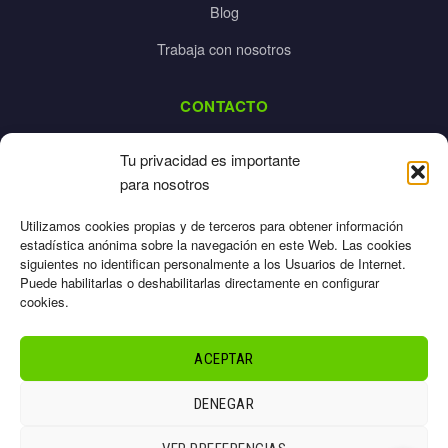
Blog
Trabaja con nosotros
CONTACTO
dalpes@dalpes.com
Tu privacidad es importante
925 532 213
para nosotros
L-V: 8:00-14:00 / 16:00-20:00
Utilizamos cookies propias y de terceros para obtener información
estadística anónima sobre la navegación en este Web. Las cookies
siguientes no identifican personalmente a los Usuarios de Internet.
Puede habilitarlas o deshabilitarlas directamente en configurar
cookies.
Aviso Legal
Privacidad
ACEPTAR
Cookies
Términos
DENEGAR
Sitemap
© 2026 Dalpes – Todos los derechos reservados