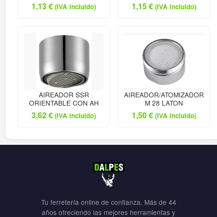
1,13
€
1,15
€
(IVA incluido)
(IVA incluido)
AIREADOR SSR
AIREADOR/ATOMIZADOR
ORIENTABLE CON AH
M 28 LATON
3,62
€
1,50
€
(IVA incluido)
(IVA incluido)
Tu ferretería online de confianza. Más de 44
años ofreciendo las mejores herramientas y