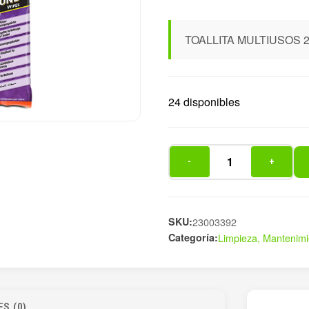
TOALLITA MULTIUSOS 2
24 disponibles
-
+
TOALLITA
MULTIUSOS
20
PZ
SKU:
23003392
Categoría:
Limpieza, Mantenimi
cantidad
S (0)