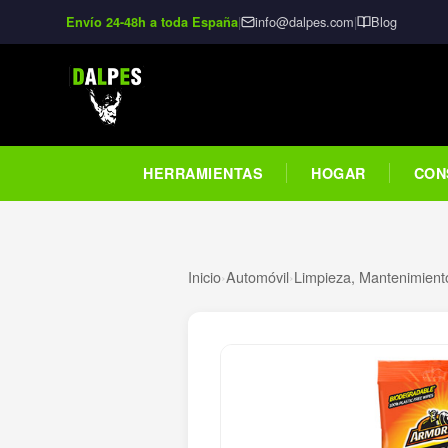
|
info@dalpes.com
|
Blog
Envío 24-48h a toda España
HERRAMIENTAS
HOGAR
CON
Inicio
›
Automóvil
›
Limpieza, Mantenimiento