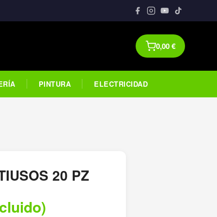
0,00
€
ERÍA
PINTURA
ELECTRICIDAD
TIUSOS 20 PZ
ncluido)