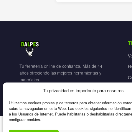
T
V
Tu ferretería online de confianza. Más de 44
H
años ofreciendo las mejores herramientas y
C
materiales.
Ja
Tu privacidad es importante para nosotros
El
Utilizamos cookies propias y de terceros para obtener información esta
sobre la navegación en este Web. Las cookies siguientes no identifica
a los Usuarios de Internet. Puede habilitarlas o deshabilitarlas directam
configurar cookies.
© 2026 Dalpes – Todos los derechos reservados