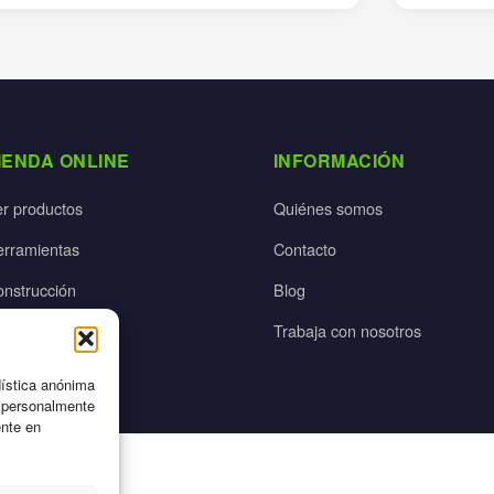
IENDA ONLINE
INFORMACIÓN
er productos
Quiénes somos
erramientas
Contacto
onstrucción
Blog
rdín
Trabaja con nosotros
ectricidad
dística anónima
n personalmente
ente en