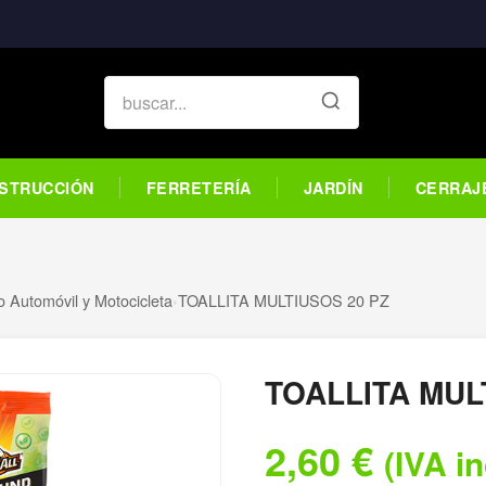
STRUCCIÓN
FERRETERÍA
JARDÍN
CERRAJ
 Automóvil y Motocicleta
›
TOALLITA MULTIUSOS 20 PZ
TOALLITA MUL
2,60
€
(IVA i