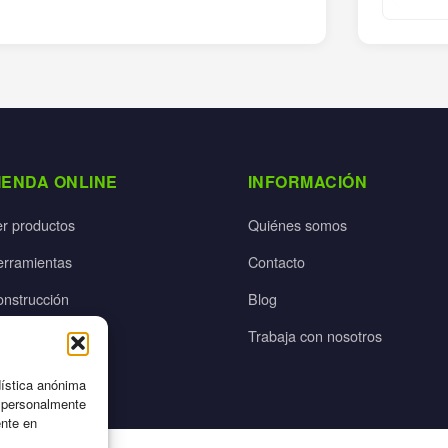
IENDA ONLINE
INFORMACIÓN
er productos
Quiénes somos
erramientas
Contacto
onstrucción
Blog
rdín
Trabaja con nosotros
ectricidad
dística anónima
n personalmente
ente en