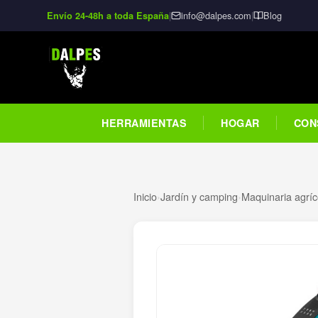
|
info@dalpes.com
|
Blog
Envío 24-48h a toda España
HERRAMIENTAS
HOGAR
CON
Inicio
›
Jardín y camping
›
Maquinaria agríc