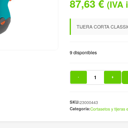
87,63
€
(IVA 
TIJERA CORTA CLASSIC
9 disponibles
-
+
TIJERA
CORTA
CLASSICCUT
LI
SKU:
23000443
Categoría:
Cortasetos y tijeras e
3,6
cantidad