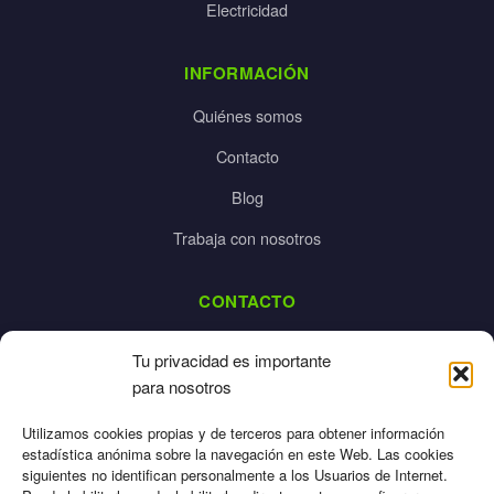
Electricidad
INFORMACIÓN
Quiénes somos
Contacto
Blog
Trabaja con nosotros
CONTACTO
dalpes@dalpes.com
Tu privacidad es importante
925 532 213
para nosotros
L-V: 8:00-14:00 / 16:00-20:00
Utilizamos cookies propias y de terceros para obtener información
estadística anónima sobre la navegación en este Web. Las cookies
siguientes no identifican personalmente a los Usuarios de Internet.