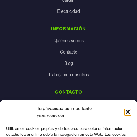
Electricidad
INFORMACIÓN
Quiénes somos
Contacto
Blog
Trabaja con nosotros
CONTACTO
dalpes@dalpes.com
Tu privacidad es importante
925 532 213
para nosotros
L-V: 8:00-14:00 / 16:00-20:00
Utilizamos cookies propias y de terceros para obtener información
estadística anónima sobre la navegación en este Web. Las cookies