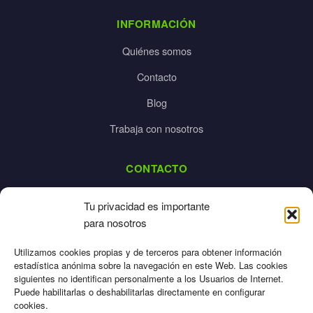
INFORMACIÓN
Quiénes somos
Contacto
Blog
Trabaja con nosotros
CONTACTO
dalpes@dalpes.com
Tu privacidad es importante
925 532 213
para nosotros
L-V: 8:00-14:00 / 16:00-20:00
Utilizamos cookies propias y de terceros para obtener información
estadística anónima sobre la navegación en este Web. Las cookies
siguientes no identifican personalmente a los Usuarios de Internet.
Puede habilitarlas o deshabilitarlas directamente en configurar
cookies.