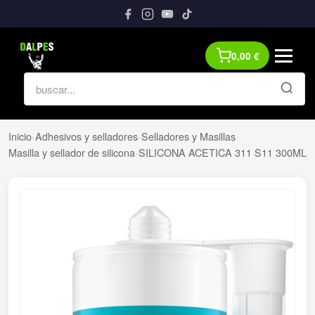
0,00
€
Inicio
›
Adhesivos y selladores
›
Selladores y Masillas
›
Masilla y sellador de silicona
›
SILICONA ACETICA 311 S11 300ML