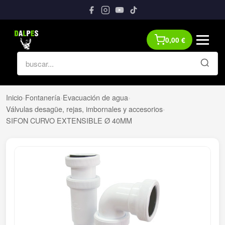
0,00
€
Inicio
›
Fontanería
›
Evacuación de agua
›
Válvulas desagüe, rejas, imbornales y accesorios
›
SIFON CURVO EXTENSIBLE Ø 40MM