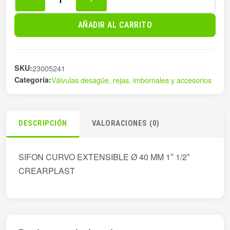
SIFON
CURVO
AÑADIR AL CARRITO
EXTENSIBLE
Ø
40MM
SKU:
23005241
cantidad
Categoría:
Válvulas desagüe, rejas, imbornales y accesorios
DESCRIPCIÓN
VALORACIONES (0)
SIFON CURVO EXTENSIBLE Ø 40 MM 1″ 1/2″
CREARPLAST