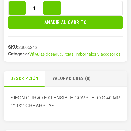
-
+
SIFON
CURVO
AÑADIR AL CARRITO
EXT
COMPLETO
Ø
SKU:
23005242
40M
Categoría:
Válvulas desagüe, rejas, imbornales y accesorios
cantidad
DESCRIPCIÓN
VALORACIONES (0)
SIFON CURVO EXTENSIBLE COMPLETO Ø 40 MM
1″ 1/2″ CREARPLAST