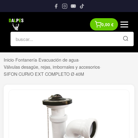
0,00
€
Inicio
›
Fontanería
›
Evacuación de agua
›
Válvulas desagüe, rejas, imbornales y accesorios
›
SIFON CURVO EXT COMPLETO Ø 40M