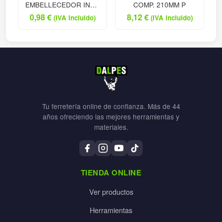
EMBELLECEDOR INOX
COMP. 210MM P
38
0,98
€
8,12
€
(IVA incluido)
(IVA incluido)
Tu ferretería online de confianza. Más de 44
años ofreciendo las mejores herramientas y
materiales.
TIENDA ONLINE
Ver productos
Herramientas