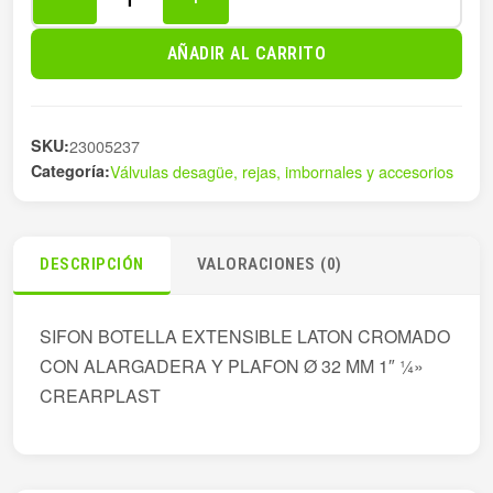
SIFON
BOTELLA
AÑADIR AL CARRITO
EXT
LATON
CRO
SKU:
23005237
Ø
Categoría:
Válvulas desagüe, rejas, imbornales y accesorios
cantidad
DESCRIPCIÓN
VALORACIONES (0)
SIFON BOTELLA EXTENSIBLE LATON CROMADO
CON ALARGADERA Y PLAFON Ø 32 MM 1″ ¼»
CREARPLAST