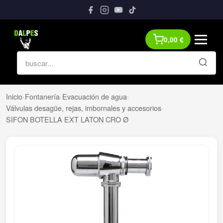
0,00
€
Inicio
›
Fontanería
›
Evacuación de agua
›
Válvulas desagüe, rejas, imbornales y accesorios
›
SIFON BOTELLA EXT LATON CRO Ø