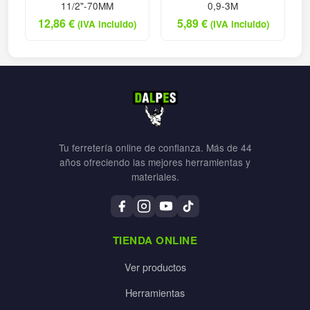
11/2"-70MM
0,9-3M
12,86
€
5,89
€
(IVA incluido)
(IVA incluido)
Tu ferretería online de confianza. Más de 44
años ofreciendo las mejores herramientas y
materiales.
TIENDA ONLINE
Ver productos
Herramientas