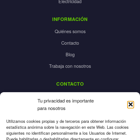
Electricidad
INFORMACIÓN
Quiénes somos
Contacto
Blog
Trabaja con nosotros
CONTACTO
dalpes@dalpes.com
Tu privacidad es importante
925 532 213
para nosotros
L-V: 8:00-14:00 / 16:00-20:00
Utilizamos cookies propias y de terceros para obtener información
estadística anónima sobre la navegación en este Web. Las cookies
siguientes no identifican personalmente a los Usuarios de Internet.
Puede habilitarlas o deshabilitarlas directamente en configurar