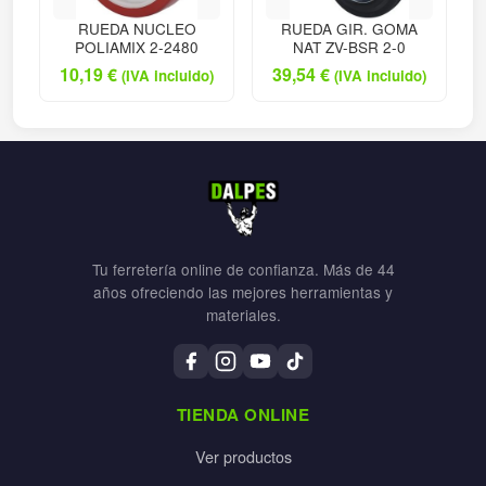
RUEDA NUCLEO
RUEDA GIR. GOMA
POLIAMIX 2-2480
NAT ZV-BSR 2-0
10,19
€
39,54
€
(IVA incluido)
(IVA incluido)
Tu ferretería online de confianza. Más de 44
años ofreciendo las mejores herramientas y
materiales.
TIENDA ONLINE
Ver productos