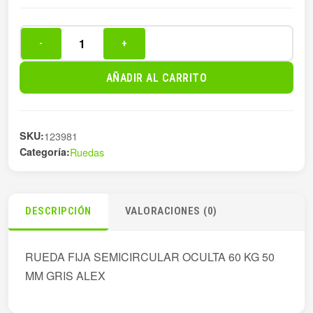
-
+
RUEDA
SEMICIR
AÑADIR AL CARRITO
OCULTA
050MM
60N
SKU:
123981
cantidad
Categoría:
Ruedas
DESCRIPCIÓN
VALORACIONES (0)
RUEDA FIJA SEMICIRCULAR OCULTA 60 KG 50
MM GRIS ALEX