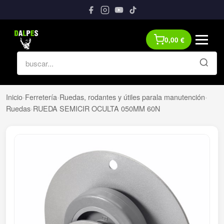
0,00
€
Inicio
›
Ferretería
›
Ruedas, rodantes y útiles parala manutención
›
Ruedas
›
RUEDA SEMICIR OCULTA 050MM 60N