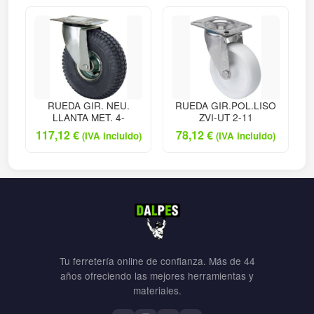
RUEDA GIR. NEU.
RUEDA GIR.POL.LISO
LLANTA MET. 4-
ZVI-UT 2-11
117,12
€
78,12
€
(IVA incluido)
(IVA incluido)
Tu ferretería online de confianza. Más de 44
años ofreciendo las mejores herramientas y
materiales.