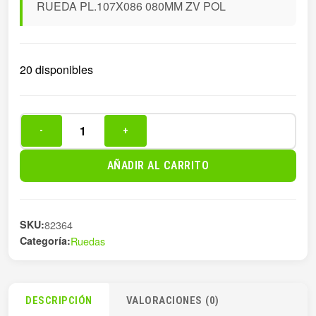
RUEDA PL.107X086 080MM ZV POL
20 disponibles
-
+
RUEDA
PL.107X086
AÑADIR AL CARRITO
080MM
ZV
POL
SKU:
82364
cantidad
Categoría:
Ruedas
DESCRIPCIÓN
VALORACIONES (0)