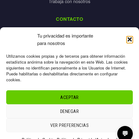
Trabaja con nosotros
CONTACTO
dalpes@dalpes.com
Tu privacidad es importante
925 532 213
para nosotros
L-V: 8:00-14:00 / 16:00-20:00
Utilizamos cookies propias y de terceros para obtener información
estadística anónima sobre la navegación en este Web. Las cookies
siguientes no identifican personalmente a los Usuarios de Internet.
Puede habilitarlas o deshabilitarlas directamente en configurar
cookies.
Aviso Legal
Privacidad
ACEPTAR
Cookies
Términos
DENEGAR
Sitemap
© 2026 Dalpes – Todos los derechos reservados
VER PREFERENCIAS
💬