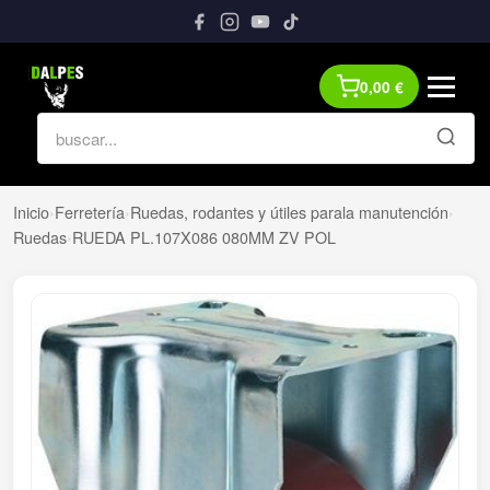
0,00
€
Inicio
›
Ferretería
›
Ruedas, rodantes y útiles parala manutención
›
Ruedas
›
RUEDA PL.107X086 080MM ZV POL