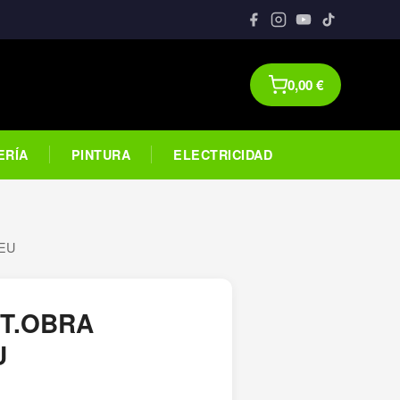
0,00
€
ERÍA
PINTURA
ELECTRICIDAD
EU
T.OBRA
U