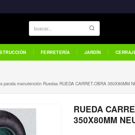
STRUCCIÓN
FERRETERÍA
JARDÍN
CERRAJ
es parala manutención
›
Ruedas
›
RUEDA CARRET.OBRA 350X80MM N
RUEDA CARRE
350X80MM NE