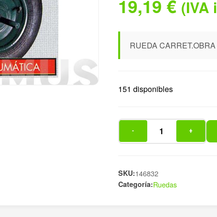
19,19
€
(IVA 
RUEDA CARRET.OBRA
151 disponibles
-
+
RUEDA
CARRET.OBRA
350X80MM
NEU
SKU:
146832
Categoría:
Ruedas
cantidad