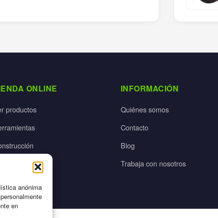
IENDA ONLINE
INFORMACIÓN
er productos
Quiénes somos
erramientas
Contacto
onstrucción
Blog
rdín
Trabaja con nosotros
ectricidad
dística anónima
n personalmente
ente en