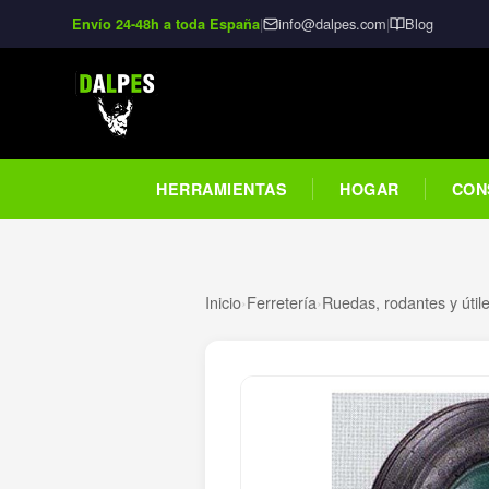
|
info@dalpes.com
|
Blog
Envío 24-48h a toda España
HERRAMIENTAS
HOGAR
CON
Inicio
›
Ferretería
›
Ruedas, rodantes y útil