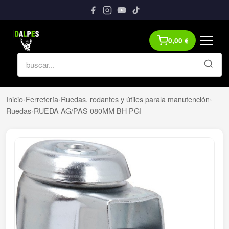
0,00
€
Inicio
›
Ferretería
›
Ruedas, rodantes y útiles parala manutención
›
Ruedas
›
RUEDA AG/PAS 080MM BH PGI