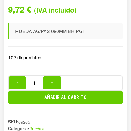
9,72
€
(IVA incluido)
RUEDA AG/PAS 080MM BH PGI
102 disponibles
-
+
RUEDA
AG/PAS
AÑADIR AL CARRITO
080MM
BH
PGI
SKU:
69265
cantidad
Categoría:
Ruedas