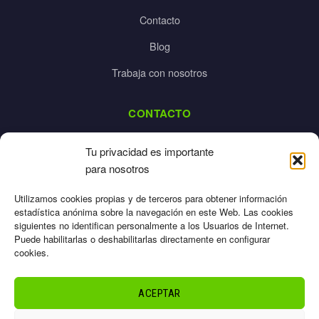
Contacto
Blog
Trabaja con nosotros
CONTACTO
dalpes@dalpes.com
Tu privacidad es importante
925 532 213
para nosotros
L-V: 8:00-14:00 / 16:00-20:00
Utilizamos cookies propias y de terceros para obtener información
estadística anónima sobre la navegación en este Web. Las cookies
siguientes no identifican personalmente a los Usuarios de Internet.
Puede habilitarlas o deshabilitarlas directamente en configurar
cookies.
Aviso Legal
Privacidad
ACEPTAR
Cookies
Términos