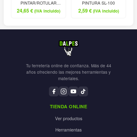
PINTAR/ROTULAR
PINTURA SL-100
040M
24,65
€
2,59
€
(IVA incluido)
(IVA incluido)
Tu ferretería online de confianza. Más de 44
años ofreciendo las mejores herramientas y
materiales.
TIENDA ONLINE
Ver productos
Herramientas