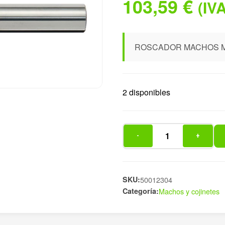
103,59
€
(IVA
ROSCADOR MACHOS M1
2 disponibles
-
+
ROSCADOR
MACHOS
M10
15-
SKU:
50012304
Categoría:
Machos y cojinetes
50MM
V
cantidad