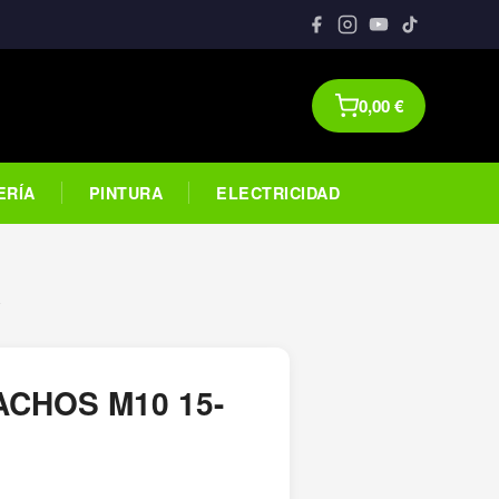
0,00
€
ERÍA
PINTURA
ELECTRICIDAD
V
CHOS M10 15-