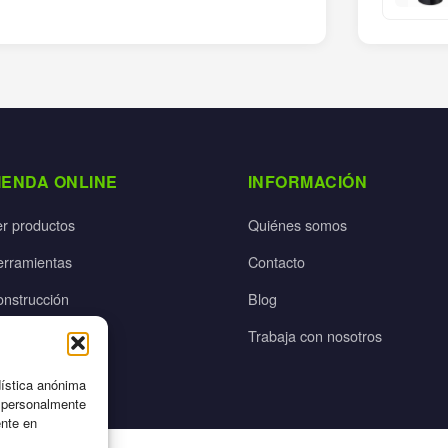
IENDA ONLINE
INFORMACIÓN
er productos
Quiénes somos
erramientas
Contacto
onstrucción
Blog
rdín
Trabaja con nosotros
ectricidad
dística anónima
n personalmente
ente en