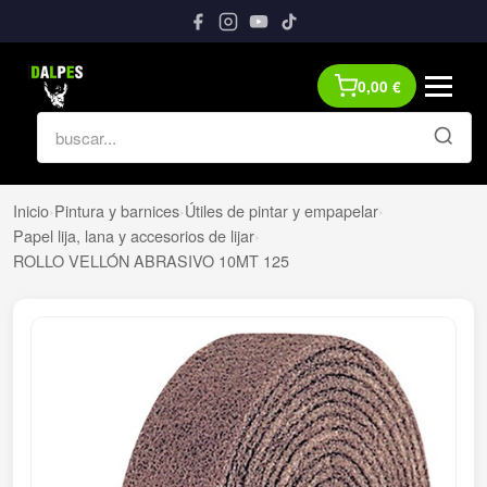
0,00
€
Inicio
›
Pintura y barnices
›
Útiles de pintar y empapelar
›
Papel lija, lana y accesorios de lijar
›
ROLLO VELLÓN ABRASIVO 10MT 125