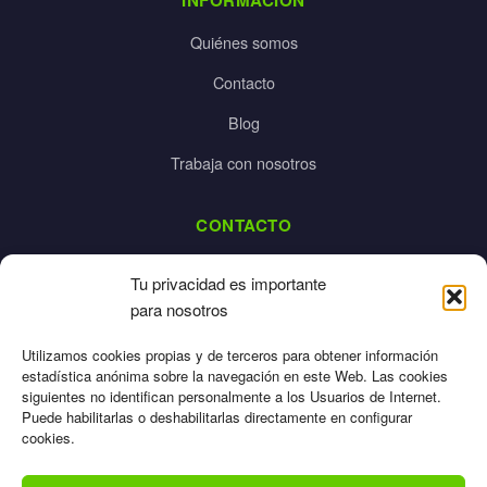
Quiénes somos
Contacto
Blog
Trabaja con nosotros
CONTACTO
dalpes@dalpes.com
Tu privacidad es importante
925 532 213
para nosotros
L-V: 8:00-14:00 / 16:00-20:00
Utilizamos cookies propias y de terceros para obtener información
estadística anónima sobre la navegación en este Web. Las cookies
siguientes no identifican personalmente a los Usuarios de Internet.
Puede habilitarlas o deshabilitarlas directamente en configurar
cookies.
Aviso Legal
Privacidad