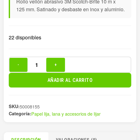
Rollo vellón abrasivo 3M Scotch-Brite 10 m x
125 mm. Satinado y desbaste en inox y aluminio.
22 disponibles
-
+
ROLLO
VELLÓN
AÑADIR AL CARRITO
ABRASIVO
10MT
125
SKU:
50008155
cantidad
Categoría:
Papel lija, lana y accesorios de lijar
DESCRIPCIÓN
VALORACIONES (0)