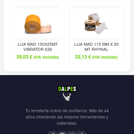
LIJA MAD 100X25MT
LIJA MAD 115 MM X 50
VIBRATOR 636
MT RHYNAL
29,03
€
33,13
€
(IVA incluido)
(IVA incluido)
Tu ferretería online de confianza. Más de 44
años ofreciendo las mejores herramientas y
materiales.