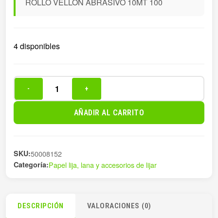
ROLLO VELLÓN ABRASIVO 10MT 100
4 disponibles
-
+
ROLLO
VELLÓN
AÑADIR AL CARRITO
ABRASIVO
10MT
100
SKU:
50008152
cantidad
Categoría:
Papel lija, lana y accesorios de lijar
DESCRIPCIÓN
VALORACIONES (0)