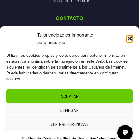
Trabaja con nosotros
CONTACTO
dalpes@dalpes.com
Tu privacidad es importante
925 532 213
para nosotros
L-V: 8:00-14:00 / 16:00-20:00
Utilizamos cookies propias y de terceros para obtener información
estadística anónima sobre la navegación en este Web. Las cookies
siguientes no identifican personalmente a los Usuarios de Internet.
Puede habilitarlas o deshabilitarlas directamente en configurar
cookies.
Aviso Legal
Privacidad
ACEPTAR
Cookies
Términos
DENEGAR
Sitemap
© 2026 Dalpes – Todos los derechos reservados
VER PREFERENCIAS
💬
Política de Cookies
Política de Privacidad
Aviso Legal