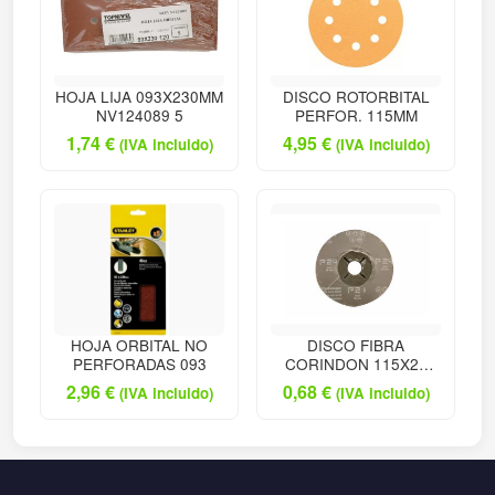
HOJA LIJA 093X230MM
DISCO ROTORBITAL
NV124089 5
PERFOR. 115MM
1,74
€
4,95
€
(IVA incluido)
(IVA incluido)
HOJA ORBITAL NO
DISCO FIBRA
PERFORADAS 093
CORINDON 115X22
MM
2,96
€
0,68
€
(IVA incluido)
(IVA incluido)