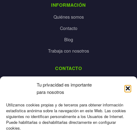
INFORMACIÓN
Quiénes somos
Contacto
Blog
Trabaja con nosotros
CONTACTO
dalpes@dalpes.com
Tu privacidad es importante
925 532 213
para nosotros
L-V: 8:00-14:00 / 16:00-20:00
Utilizamos cookies propias y de terceros para obtener información
estadística anónima sobre la navegación en este Web. Las cookies
siguientes no identifican personalmente a los Usuarios de Internet.
Puede habilitarlas o deshabilitarlas directamente en configurar
cookies.
Aviso Legal