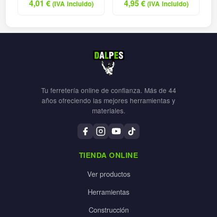
4,01
€
4,95
€
(IVA incluido)
(IVA incluido)
Tu ferretería online de confianza. Más de 44
años ofreciendo las mejores herramientas y
materiales.
TIENDA ONLINE
Ver productos
Herramientas
Construcción