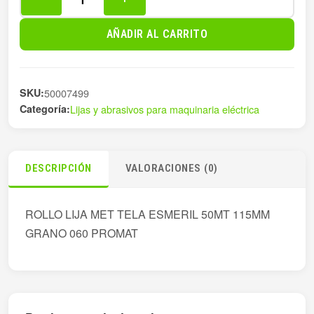
ROLLO
LIJA
AÑADIR AL CARRITO
MET
TELA
ESMERIL
SKU:
50007499
50
Categoría:
Lijas y abrasivos para maquinaria eléctrica
cantidad
DESCRIPCIÓN
VALORACIONES (0)
ROLLO LIJA MET TELA ESMERIL 50MT 115MM
GRANO 060 PROMAT