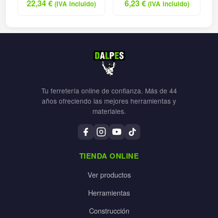
22,34
€
6,23
€
(IVA incluido)
(IVA incluido)
Tu ferretería online de confianza. Más de 44
años ofreciendo las mejores herramientas y
materiales.
TIENDA ONLINE
Ver productos
Herramientas
Construcción