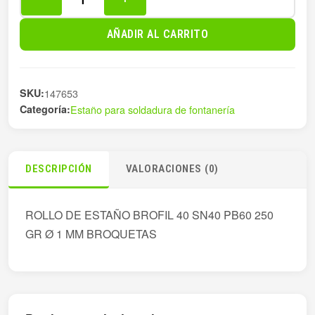
ROLLO
EST.BROFIL
AÑADIR AL CARRITO
40
SN40PB60
2
SKU:
147653
cantidad
Categoría:
Estaño para soldadura de fontanería
DESCRIPCIÓN
VALORACIONES (0)
ROLLO DE ESTAÑO BROFIL 40 SN40 PB60 250
GR Ø 1 MM BROQUETAS