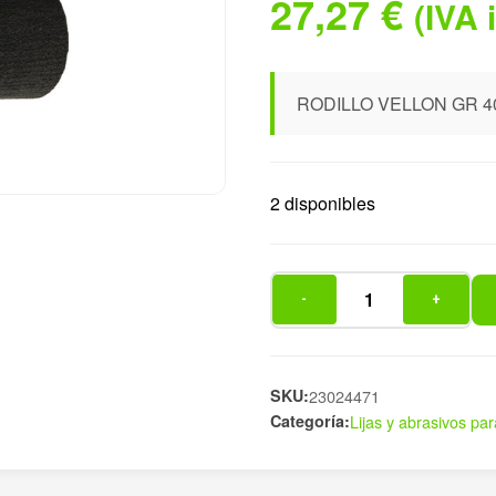
27,27
€
(IVA 
RODILLO VELLON GR 4
2 disponibles
-
+
RODILLO
VELLON
GR
400
SKU:
23024471
Categoría:
Lijas y abrasivos par
100X100M
cantidad