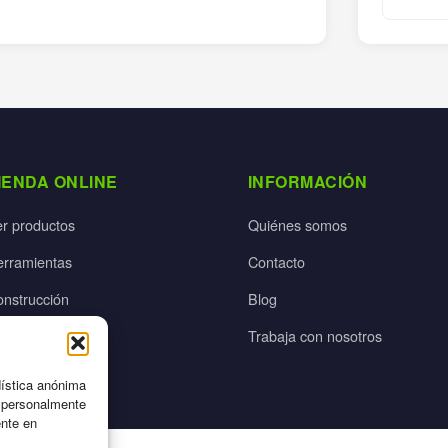
IENDA ONLINE
INFORMACIÓN
er productos
Quiénes somos
erramientas
Contacto
onstrucción
Blog
rdín
Trabaja con nosotros
ectricidad
dística anónima
n personalmente
ente en