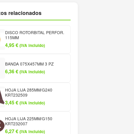
os relacionados
DISCO ROTORBITAL PERFOR.
115MM
4,95
€
(IVA incluido)
BANDA 075X457MM 3 PZ
6,36
€
(IVA incluido)
HOJA LIJA 285MM/G240
KRT232509
3,45
€
(IVA incluido)
HOJA LIJA 225MM/G150
KRT232007
6,27
€
(IVA incluido)