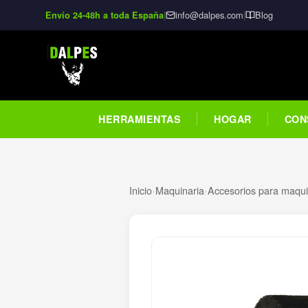
|
info@dalpes.com
|
Blog
Envío 24-48h a toda España
HERRAMIENTAS
HOGAR
CON
Inicio
›
Maquinaria
›
Accesorios para maquin