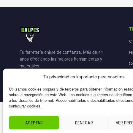
T
V
Tu ferretería online de confianza. Más de 44
H
años ofreciendo las mejores herramientas y
C
materiales.
Ja
Tu privacidad es importante para nosotros
El
Utilizamos cookies propias y de terceros para obtener información esta
sobre la navegación en este Web. Las cookies siguientes no identifica
a los Usuarios de Internet. Puede habilitarlas o deshabilitarlas directam
configurar cookies.
© 2026 Dalpes – Todos los derechos reservados
ACEPTAR
DENEGAR
VER PRE