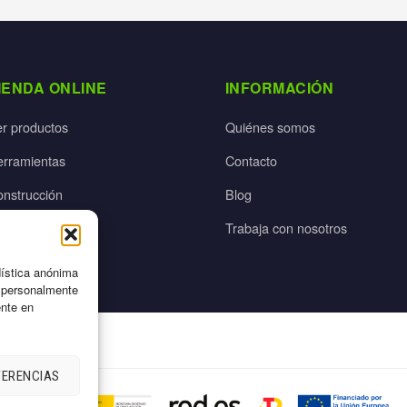
IENDA ONLINE
INFORMACIÓN
er productos
Quiénes somos
erramientas
Contacto
onstrucción
Blog
rdín
Trabaja con nosotros
ectricidad
dística anónima
n personalmente
ente en
FERENCIAS