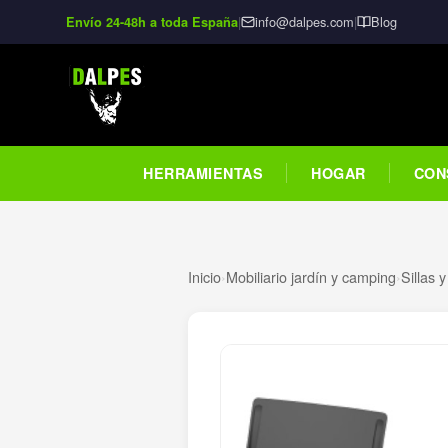
|
info@dalpes.com
|
Blog
Envío 24-48h a toda España
HERRAMIENTAS
HOGAR
CON
Inicio
›
Mobiliario jardín y camping
›
Sillas 