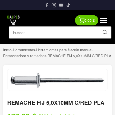
0,00
€
Inicio
›
Herramientas
›
Herramientas para fijación manual
›
Remachadora y remaches
›
REMACHE FIJ 5,0X10MM C/RED PLA
REMACHE FIJ 5,0X10MM C/RED PLA