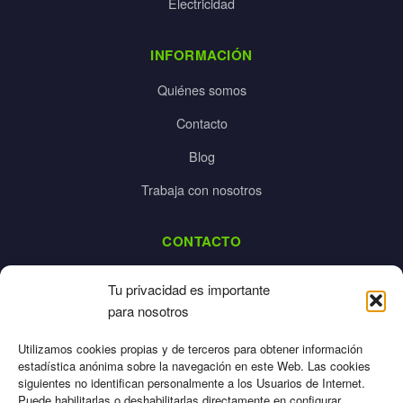
Electricidad
INFORMACIÓN
Quiénes somos
Contacto
Blog
Trabaja con nosotros
CONTACTO
dalpes@dalpes.com
Tu privacidad es importante
925 532 213
para nosotros
L-V: 8:00-14:00 / 16:00-20:00
Utilizamos cookies propias y de terceros para obtener información
estadística anónima sobre la navegación en este Web. Las cookies
siguientes no identifican personalmente a los Usuarios de Internet.
Puede habilitarlas o deshabilitarlas directamente en configurar