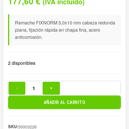
177,60
€
(IVA incluido)
Remache FIXNORM 5,0x10 mm cabeza redonda
plana, fijación rápida en chapa fina, acero
anticorrosión.
2 disponibles
-
+
REMACHE
FIJ
AÑADIR AL CARRITO
5,0X10MM
C/RED
PLA
SKU:
50003228
cantidad