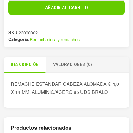
4
AÑADIR AL CARRITO
X14
C/ALOM
ALU/ACE
SKU:
23000062
8
Categoría:
Remachadora y remaches
cantidad
DESCRIPCIÓN
VALORACIONES (0)
REMACHE ESTANDAR CABEZA ALOMADA Ø 4,0
X 14 MM, ALUMINIO/ACERO 85 UDS BRALO
Productos relacionados