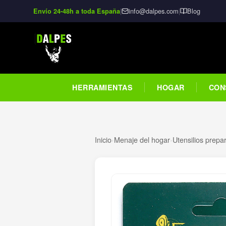
|
info@dalpes.com
|
Blog
Envío 24-48h a toda España
HERRAMIENTAS
HOGAR
CON
Inicio
›
Menaje del hogar
›
Utensilios prepa