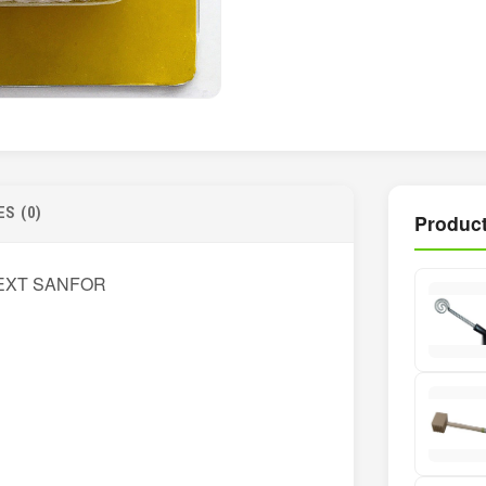
S (0)
Product
EXT SANFOR