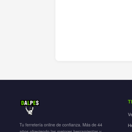
T
V
Tu ferretería online de confianza. Más de 44
H
años ofreciendo las mejores herramientas y