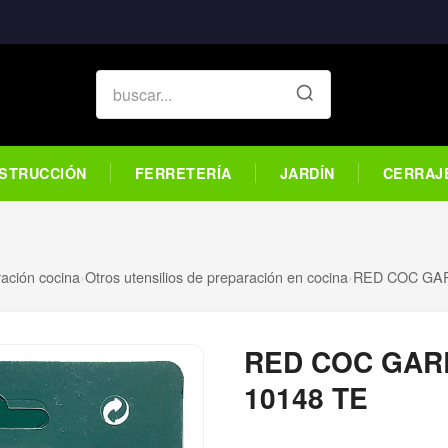
STRUCCIÓN
FERRETERÍA
JARDÍN
CERRAJ
ración cocina
›
Otros utensilios de preparación en cocina
›
RED COC GA
RED COC GAR
10148 TE