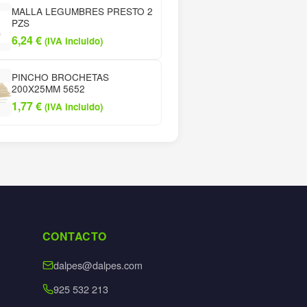
MALLA LEGUMBRES PRESTO 2
PZS
6,24
€
(IVA incluido)
PINCHO BROCHETAS
200X25MM 5652
1,77
€
(IVA incluido)
CONTACTO
dalpes@dalpes.com
925 532 213