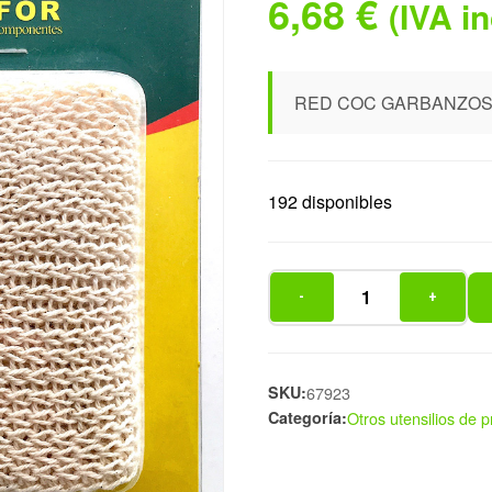
6,68
€
(IVA i
RED COC GARBANZOS 
192 disponibles
-
+
RED
COC
GARBANZOS
2KG
SKU:
67923
Categoría:
Otros utensilios de 
10148
TE
cantidad