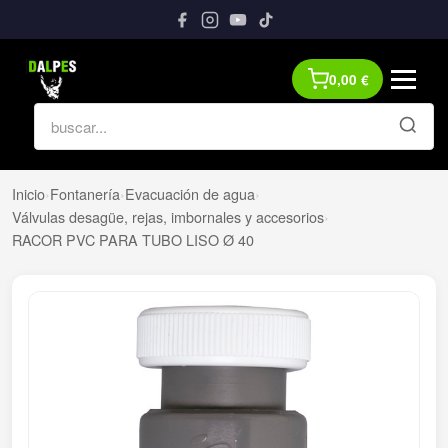
0,00
€
Inicio
›
Fontanería
›
Evacuación de agua
›
Válvulas desagüe, rejas, imbornales y accesorios
›
RACOR PVC PARA TUBO LISO Ø 40