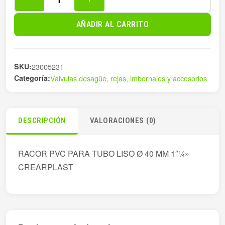
RACOR
PVC
AÑADIR AL CARRITO
PARA
TUBO
LISO
SKU:
23005231
Ø
Categoría:
Válvulas desagüe, rejas, imbornales y accesorios
40
cantidad
DESCRIPCIÓN
VALORACIONES (0)
RACOR PVC PARA TUBO LISO Ø 40 MM 1″¼»
CREARPLAST