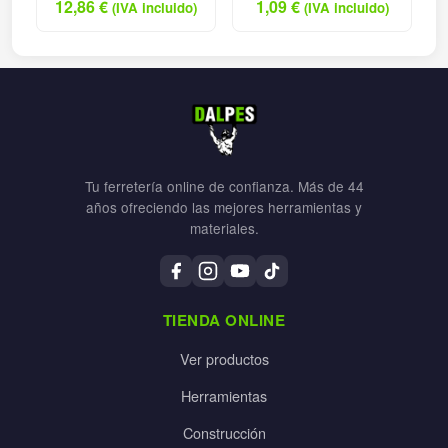
12,86
€
1,09
€
(IVA incluido)
(IVA incluido)
Tu ferretería online de confianza. Más de 44
años ofreciendo las mejores herramientas y
materiales.
TIENDA ONLINE
Ver productos
Herramientas
Construcción