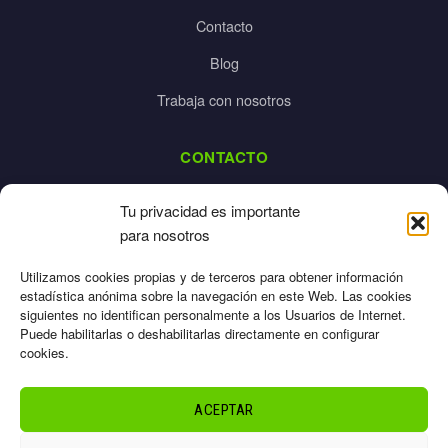
Contacto
Blog
Trabaja con nosotros
CONTACTO
dalpes@dalpes.com
Tu privacidad es importante
925 532 213
para nosotros
L-V: 8:00-14:00 / 16:00-20:00
Utilizamos cookies propias y de terceros para obtener información
estadística anónima sobre la navegación en este Web. Las cookies
siguientes no identifican personalmente a los Usuarios de Internet.
Puede habilitarlas o deshabilitarlas directamente en configurar
cookies.
Aviso Legal
Privacidad
ACEPTAR
Cookies
Términos