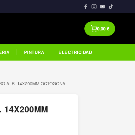
0,00
€
ERÍA
PINTURA
ELECTRICIDAD
RO ALB. 14X200MM OCTOGONA
. 14X200MM