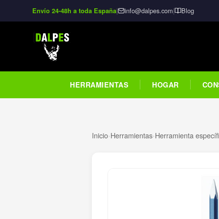
|
info@dalpes.com
|
Blog
Envío 24-48h a toda España
HERRAMIENTAS
HOGAR
CON
Inicio
›
Herramientas
›
Herramienta específi