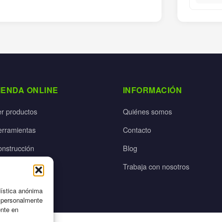
IENDA ONLINE
INFORMACIÓN
er productos
Quiénes somos
erramientas
Contacto
onstrucción
Blog
rdín
Trabaja con nosotros
ectricidad
dística anónima
n personalmente
ente en