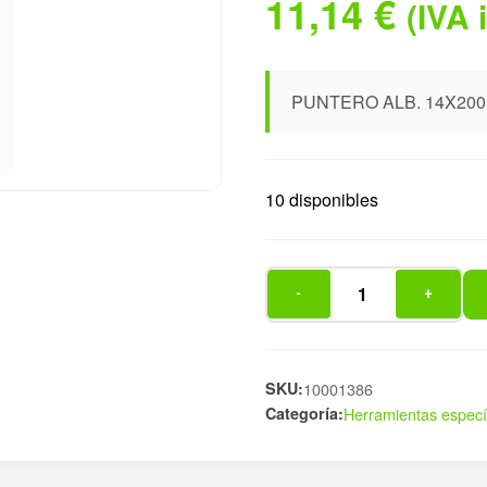
11,14
€
(IVA 
PUNTERO ALB. 14X2
10 disponibles
-
+
PUNTERO
ALB.
14X200MM
OCTOGONA
SKU:
10001386
Categoría:
Herramientas especí
cantidad