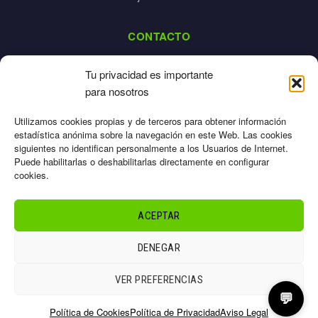
CONTACTO
dalpes@dalpes.com
Tu privacidad es importante
925 532 213
para nosotros
L-V: 8:00-14:00 / 16:00-20:00
Utilizamos cookies propias y de terceros para obtener información
estadística anónima sobre la navegación en este Web. Las cookies
siguientes no identifican personalmente a los Usuarios de Internet.
Puede habilitarlas o deshabilitarlas directamente en configurar
cookies.
Aviso Legal
Privacidad
ACEPTAR
Cookies
Términos
DENEGAR
Sitemap
© 2026 Dalpes – Todos los derechos reservados
VER PREFERENCIAS
💬
Política de Cookies
Política de Privacidad
Aviso Legal