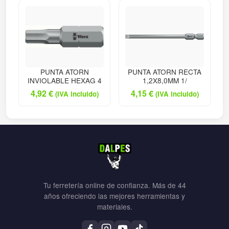
PUNTA ATORN
PUNTA ATORN RECTA
INVIOLABLE HEXAG 4
1,2X8,0MM 1/
4,92
€
4,15
€
(IVA incluido)
(IVA incluido)
Tu ferretería online de confianza. Más de 44
años ofreciendo las mejores herramientas y
materiales.