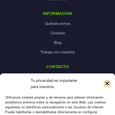
INFORMACIÓN
Quiénes somos
Contacto
Blog
Trabaja con nosotros
CONTACTO
dalpes@dalpes.com
Tu privacidad es importante
925 532 213
para nosotros
L-V: 8:00-14:00 / 16:00-20:00
Utilizamos cookies propias y de terceros para obtener información
estadística anónima sobre la navegación en este Web. Las cookies
siguientes no identifican personalmente a los Usuarios de Internet.
Puede habilitarlas o deshabilitarlas directamente en configurar