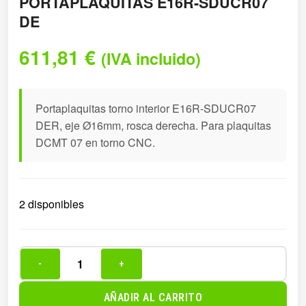
PORTAPLAQUITAS E16R-SDUCR07
DE
611,81
€
(IVA incluido)
Portaplaquitas torno interior E16R-SDUCR07
DER, eje Ø16mm, rosca derecha. Para plaquitas
DCMT 07 en torno CNC.
2 disponibles
-
+
PORTAPLAQUITAS
E16R-
AÑADIR AL CARRITO
SDUCR07