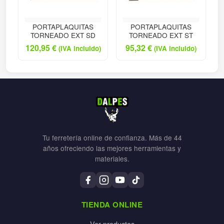
PORTAPLAQUITAS
PORTAPLAQUITAS
TORNEADO EXT SD
TORNEADO EXT ST
120,95
€
95,32
€
(IVA incluido)
(IVA incluido)
Tu ferretería online de confianza. Más de 44
años ofreciendo las mejores herramientas y
materiales.
TIENDA ONLINE
Ver productos