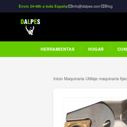
|
info@dalpes.com
|
Blog
Envío 24-48h a toda España
HERRAMIENTAS
HOGAR
CON
Inicio
›
Maquinaria
›
Utillaje maquinaria fija