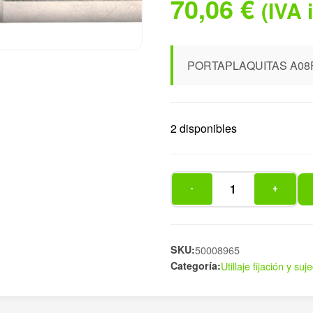
70,06
€
(IVA 
PORTAPLAQUITAS A08F
2 disponibles
-
+
PORTAPLAQUITAS
A08F-
SCLCL
06
SKU:
50008965
Categoría:
Utillaje fijación y s
I
cantidad