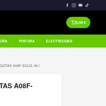
0,00
€
ERÍA
PINTURA
ELECTRICIDAD
UITAS A08F-SCLCL 06 I
TAS A08F-