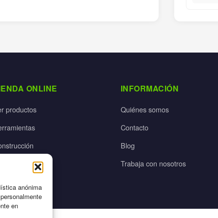
IENDA ONLINE
INFORMACIÓN
er productos
Quiénes somos
erramientas
Contacto
onstrucción
Blog
rdín
Trabaja con nosotros
ectricidad
dística anónima
n personalmente
ente en