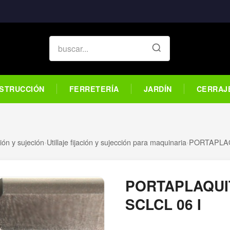
STRUCCIÓN
FERRETERÍA
JARDÍN
CERRAJ
ción y sujeción
›
Utillaje fijación y sujección para maquinaria
›
PORTAPLAQ
PORTAPLAQUI
SCLCL 06 I