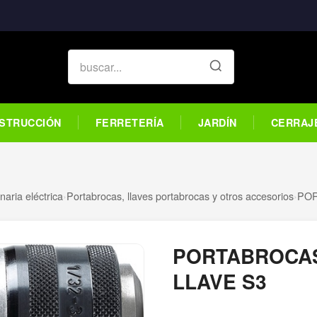
STRUCCIÓN
FERRETERÍA
JARDÍN
CERRAJ
aria eléctrica
›
Portabrocas, llaves portabrocas y otros accesorios
›
POR
PORTABROCAS
LLAVE S3