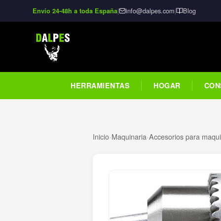
|
info@dalpes.com
|
Blog
Envío 24-48h a toda España
HERRAMIENTAS
HOGAR
CON
Inicio
›
Maquinaria
›
Accesorios para maquin