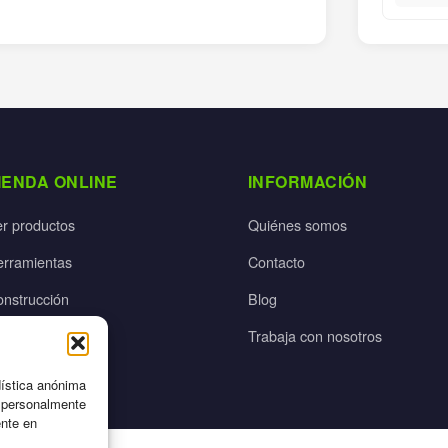
IENDA ONLINE
INFORMACIÓN
er productos
Quiénes somos
erramientas
Contacto
onstrucción
Blog
rdín
Trabaja con nosotros
ectricidad
dística anónima
n personalmente
ente en