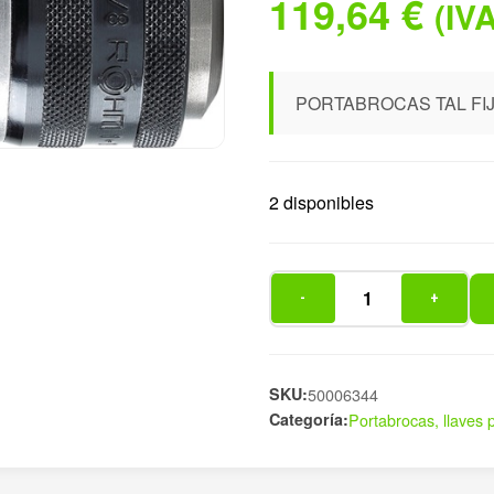
119,64
€
(IVA
PORTABROCAS TAL FIJ
2 disponibles
-
+
PORTABROCAS
TAL
FIJO
LLAVE
SKU:
50006344
Categoría:
Portabrocas, llaves 
S3
cantidad