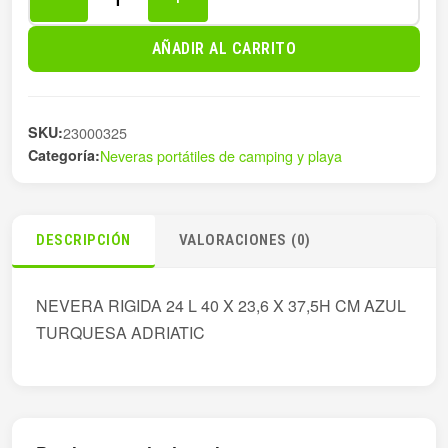
NEVERA
RIGIDA
AÑADIR AL CARRITO
24
L
AZUL
SKU:
23000325
TQ
Categoría:
Neveras portátiles de camping y playa
40X
cantidad
DESCRIPCIÓN
VALORACIONES (0)
NEVERA RIGIDA 24 L 40 X 23,6 X 37,5H CM AZUL
TURQUESA ADRIATIC