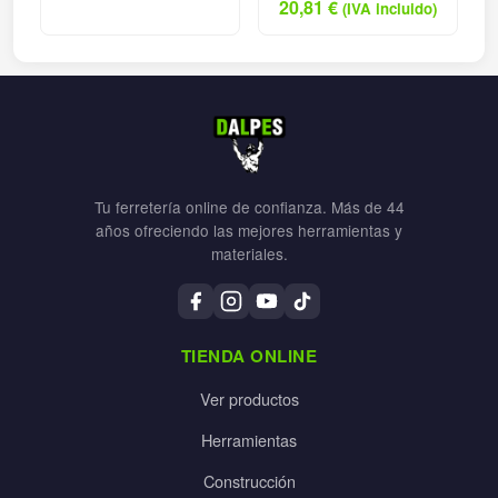
20,81
€
(IVA incluido)
Tu ferretería online de confianza. Más de 44
años ofreciendo las mejores herramientas y
materiales.
TIENDA ONLINE
Ver productos
Herramientas
Construcción