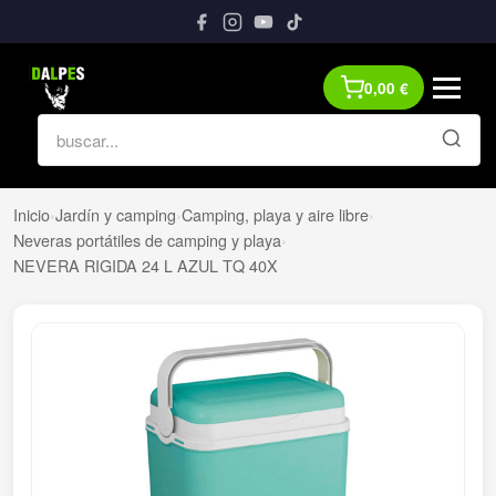
0,00
€
Inicio
›
Jardín y camping
›
Camping, playa y aire libre
›
Neveras portátiles de camping y playa
›
NEVERA RIGIDA 24 L AZUL TQ 40X