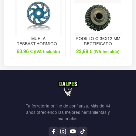
MUELA
RODILLO Ø 36X12 MM
DESBAST.HORMIGON
RECTIFICADO
FAN CUP
63,96
€
23,89
€
(IVA incluido)
(IVA incluido)
Tu ferretería online de confianza. Más de 44
años ofreciendo las mejores herramientas y
materiales.