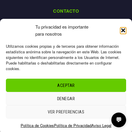
CONTACTO
dalpes@dalpes.com
Tu privacidad es importante
925 532 213
para nosotros
L-V: 8:00-14:00 / 16:00-20:00
Utilizamos cookies propias y de terceros para obtener información
estadística anónima sobre la navegación en este Web. Las cookies
siguientes no identifican personalmente a los Usuarios de Internet.
Puede habilitarlas o deshabilitarlas directamente en configurar
cookies.
Aviso Legal
Privacidad
ACEPTAR
Cookies
Términos
DENEGAR
Sitemap
© 2026 Dalpes – Todos los derechos reservados
VER PREFERENCIAS
💬
Política de Cookies
Política de Privacidad
Aviso Legal