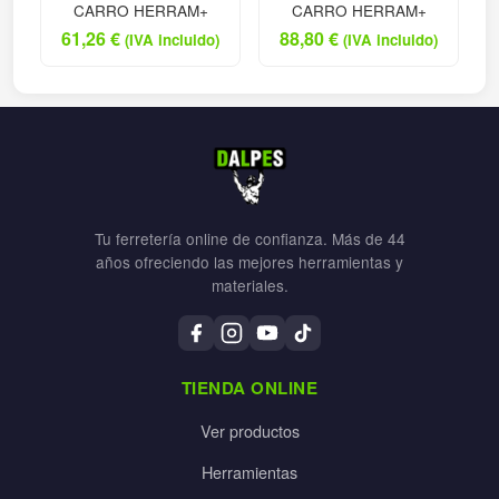
CARRO HERRAM+
CARRO HERRAM+
61,26
€
88,80
€
(IVA incluido)
(IVA incluido)
Tu ferretería online de confianza. Más de 44
años ofreciendo las mejores herramientas y
materiales.
TIENDA ONLINE
Ver productos
Herramientas