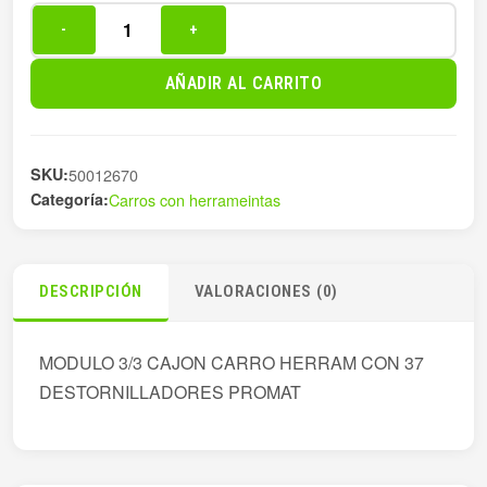
-
+
MODULO
3/3
AÑADIR AL CARRITO
CAJON
CARRO
HERRAM+
SKU:
50012670
cantidad
Categoría:
Carros con herrameintas
DESCRIPCIÓN
VALORACIONES (0)
MODULO 3/3 CAJON CARRO HERRAM CON 37
DESTORNILLADORES PROMAT