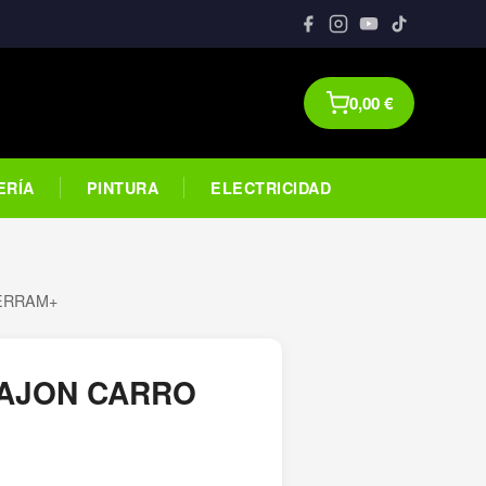
0,00
€
ERÍA
PINTURA
ELECTRICIDAD
HERRAM+
CAJON CARRO