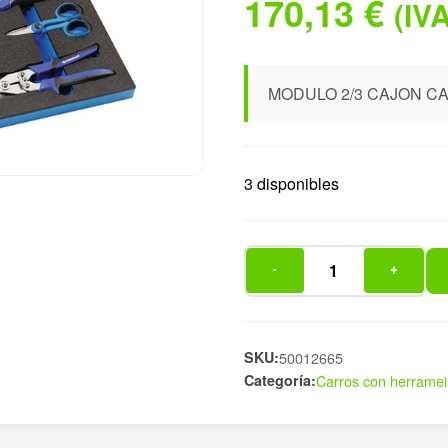
170,13
€
(IVA
MODULO 2/3 CAJON 
3 disponibles
-
+
MODULO
2/3
CAJON
CARRO
SKU:
50012665
Categoría:
Carros con herramei
HERRAM+
cantidad