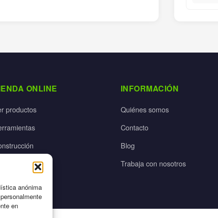
IENDA ONLINE
INFORMACIÓN
er productos
Quiénes somos
erramientas
Contacto
onstrucción
Blog
rdín
Trabaja con nosotros
ectricidad
dística anónima
n personalmente
ente en