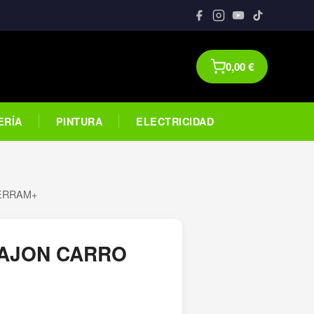
0,00
€
ERÍA
PINTURA
ELECTRICIDAD
HERRAM+
CAJON CARRO