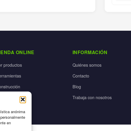
IENDA ONLINE
INFORMACIÓN
er productos
Quiénes somos
erramientas
Contacto
onstrucción
Blog
rdín
Trabaja con nosotros
ectricidad
dística anónima
n personalmente
ente en