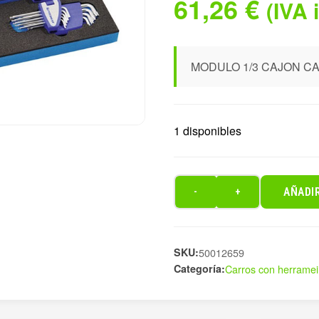
61,26
€
(IVA 
MODULO 1/3 CAJON 
1 disponibles
AÑADI
-
+
MODULO
1/3
CAJON
SKU:
CARRO
50012659
Categoría:
Carros con herramei
HERRAM+
cantidad