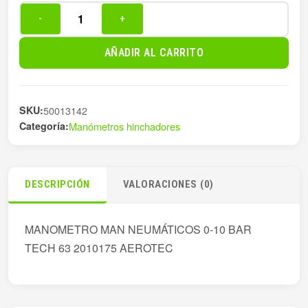
-
+
MANOMETRO
MAN
AÑADIR AL CARRITO
NEUMÁTICOS
0-
10
SKU:
50013142
cantidad
Categoría:
Manómetros hinchadores
DESCRIPCIÓN
VALORACIONES (0)
MANOMETRO MAN NEUMÁTICOS 0-10 BAR
TECH 63 2010175 AEROTEC