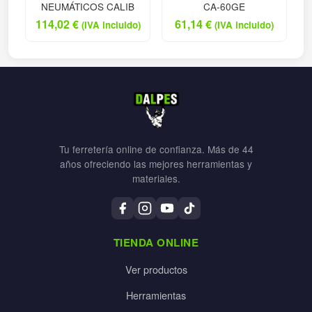
NEUMÁTICOS CALIB
CA-60GE
114,02
€
61,14
€
(IVA incluido)
(IVA incluido)
Tu ferretería online de confianza. Más de 44
años ofreciendo las mejores herramientas y
materiales.
TIENDA ONLINE
Ver productos
Herramientas