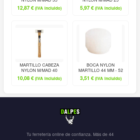
12,87
€
5,97
€
(IVA incluido)
(IVA incluido)
MARTILLO CABEZA
BOCA NYLON
NYLON M/MAD 40
MARTILLO 44 MM - 52
10,08
€
3,51
€
(IVA incluido)
(IVA incluido)
Tu ferretería online de confianza. Más de 44