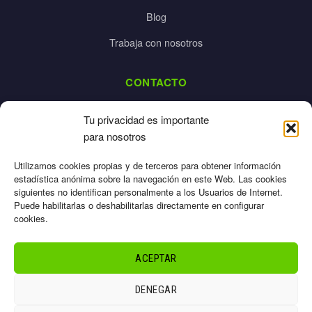
Blog
Trabaja con nosotros
CONTACTO
dalpes@dalpes.com
Tu privacidad es importante
925 532 213
para nosotros
L-V: 8:00-14:00 / 16:00-20:00
Utilizamos cookies propias y de terceros para obtener información
estadística anónima sobre la navegación en este Web. Las cookies
siguientes no identifican personalmente a los Usuarios de Internet.
Puede habilitarlas o deshabilitarlas directamente en configurar
cookies.
Aviso Legal
Privacidad
ACEPTAR
Cookies
Términos
DENEGAR
Sitemap
© 2026 Dalpes – Todos los derechos reservados