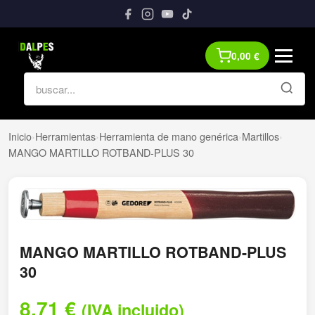
0,00
€
Inicio
›
Herramientas
›
Herramienta de mano genérica
›
Martillos
›
MANGO MARTILLO ROTBAND-PLUS 30
MANGO MARTILLO ROTBAND-PLUS
30
8,71
€
(IVA incluido)