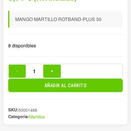
MANGO MARTILLO ROTBAND-PLUS 30
8 disponibles
-
+
MANGO
MARTILLO
AÑADIR AL CARRITO
ROTBAND-
PLUS
30
SKU:
50001488
cantidad
Categoría:
Martillos