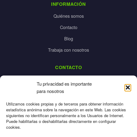
INFORMACIÓN
Quiénes somos
Contacto
Blog
Trabaja con nosotros
CONTACTO
dalpes@dalpes.com
Tu privacidad es importante
925 532 213
para nosotros
L-V: 8:00-14:00 / 16:00-20:00
Utilizamos cookies propias y de terceros para obtener información
estadística anónima sobre la navegación en este Web. Las cookies
siguientes no identifican personalmente a los Usuarios de Internet.
Puede habilitarlas o deshabilitarlas directamente en configurar
cookies.
Aviso Legal