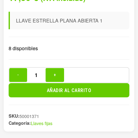
LLAVE ESTRELLA PLANA ABIERTA 1
8 disponibles
-
+
LLAVE
ESTRELLA
AÑADIR AL CARRITO
PLANA
ABIERTA
1
SKU:
50001371
cantidad
Categoría:
Llaves fijas