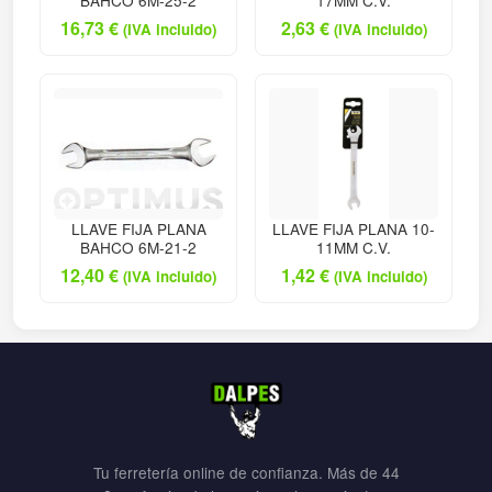
BAHCO 6M-25-2
17MM C.V.
16,73
€
2,63
€
(IVA incluido)
(IVA incluido)
LLAVE FIJA PLANA
LLAVE FIJA PLANA 10-
BAHCO 6M-21-2
11MM C.V.
12,40
€
1,42
€
(IVA incluido)
(IVA incluido)
Tu ferretería online de confianza. Más de 44