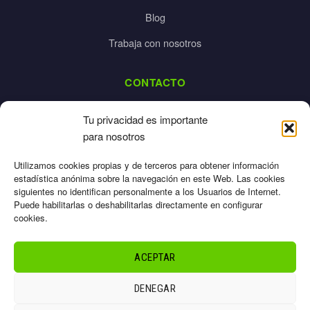
Blog
Trabaja con nosotros
CONTACTO
dalpes@dalpes.com
Tu privacidad es importante
925 532 213
para nosotros
L-V: 8:00-14:00 / 16:00-20:00
Utilizamos cookies propias y de terceros para obtener información
estadística anónima sobre la navegación en este Web. Las cookies
siguientes no identifican personalmente a los Usuarios de Internet.
Puede habilitarlas o deshabilitarlas directamente en configurar
cookies.
Aviso Legal
Privacidad
ACEPTAR
Cookies
Términos
DENEGAR
Sitemap
© 2026 Dalpes – Todos los derechos reservados