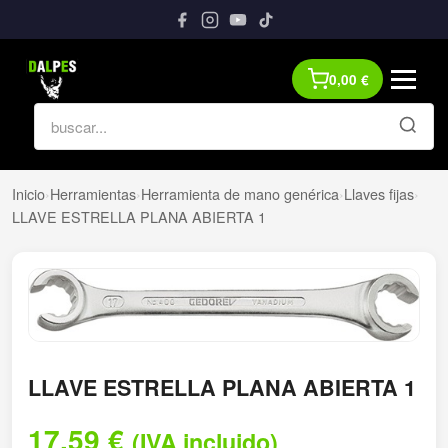
0,00
€
Inicio
›
Herramientas
›
Herramienta de mano genérica
›
Llaves fijas
›
LLAVE ESTRELLA PLANA ABIERTA 1
LLAVE ESTRELLA PLANA ABIERTA 1
17,59
€
(IVA incluido)